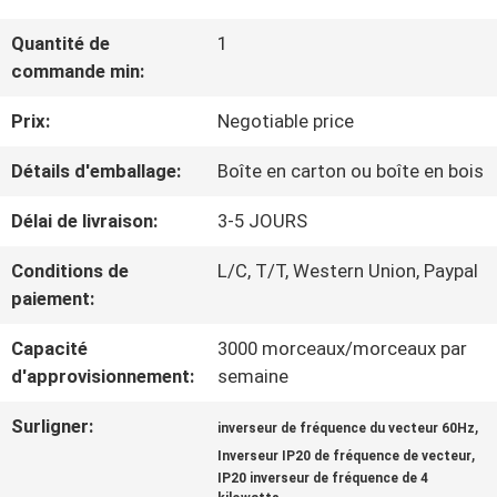
VISITE
Quantité de
1
D'USINE
commande min:
Prix:
Negotiable price
CONTRÔLE
Détails d'emballage:
Boîte en carton ou boîte en bois
DE
Délai de livraison:
3-5 JOURS
LA
Conditions de
L/C, T/T, Western Union, Paypal
QUALITÉ
paiement:
Capacité
3000 morceaux/morceaux par
CONTACT
d'approvisionnement:
semaine
Surligner:
,
inverseur de fréquence du vecteur 60Hz
DEMANDE
,
Inverseur IP20 de fréquence de vecteur
IP20 inverseur de fréquence de 4
DE