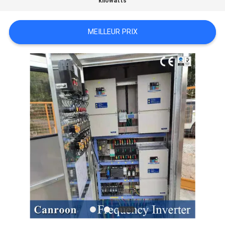
kilowatts
SOUMISSION
MEILLEUR PRIX
PLAN
DU
SITE
POLITIQUE
EN
MATIÈRE
DE
PROTECTION