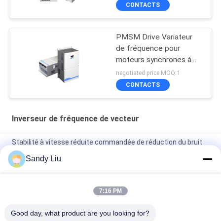
CONTACTS
PMSM Drive Variateur
de fréquence pour
moteurs synchrones à
aimants permanents
negotiated price MOQ:1
CONTACTS
Inverseur de fréquence de vecteur
Stabilité à vitesse réduite commandée de réduction du bruit
d'inverseur d'entraînement de fréquence de vecteur
Sandy Liu
Inverseur de fréquence de vecteur d'OIN moteur synchrone à
un aimant permanent de 1 phase
7:16 PM
Protection variable de surcharge d'inverseur d'entraînement
Good day, what product are you looking for?
de fréquence de 3 phases