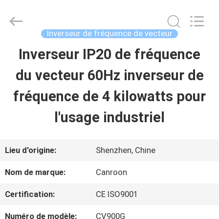
Shenzhen
Canroon
Electrical
Appliances
Inverseur de fréquence de vecteur
Co.,
Ltd..
Inverseur IP20 de fréquence
APERÇU
All
Rights
Reserved.
du vecteur 60Hz inverseur de
PRODUITS
fréquence de 4 kilowatts pour
l'usage industriel
A
PROPOS
Lieu d'origine:
Shenzhen, Chine
DE
Nom de marque:
Canroon
NOUS
Certification:
CE ISO9001
Numéro de modèle:
CV900G