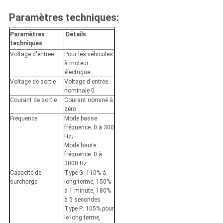
Paramètres techniques:
Paramètres
Détails
techniques
Voltage d'entrée
Pour les véhicules
à moteur
électrique
Voltage de sortie
Voltage d'entrée
nominale 0
Courant de sortie
Courant nominé à
zéro
Fréquence
Mode basse
fréquence: 0 à 300
Hz;
Mode haute
fréquence: 0 à
3000 Hz
Capacité de
Type G: 110% à
surcharge
long terme, 150%
à 1 minute, 180%
à 5 secondes
Type P: 105% pour
le long terme,