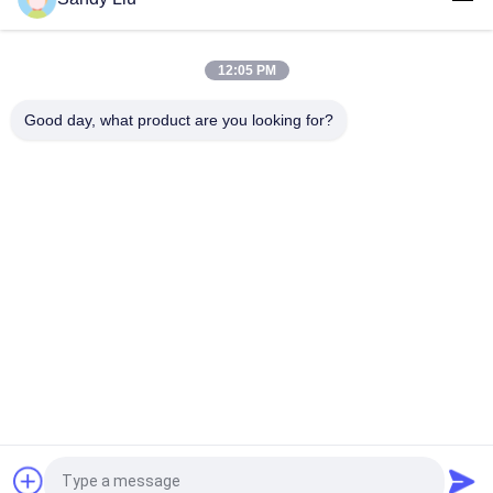
3 bobines d'alimentation d'énergie d'induction de la phase
400V surchauffent la protection
12:05 PM
Alimentation d'énergie de chauffage par induction de
protection contre la surchauffe avec des bobines de
Good day, what product are you looking for?
surcharge
Catégories populaires
Tous
Inverseur 
Inverseur De 
D'entraînement De 
Fréquence De 
Fréquence
Vecteur
Inverseur De 
Commande Variable 
Fréquence De VFD
De Fréquence De 
Vfd
Convertisseur De 
Inverseur Solaire De 
Fréquence Variable
Pompe
Alimentation De 
Soudure De 
Demandez un devis