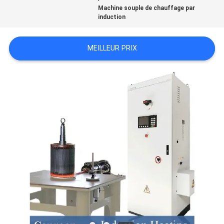
Machine souple de chauffage par
SOUMISSION
induction
MEILLEUR PRIX
PLAN
DU
SITE
POLITIQUE
EN
MATIÈRE
DE
PROTECTION