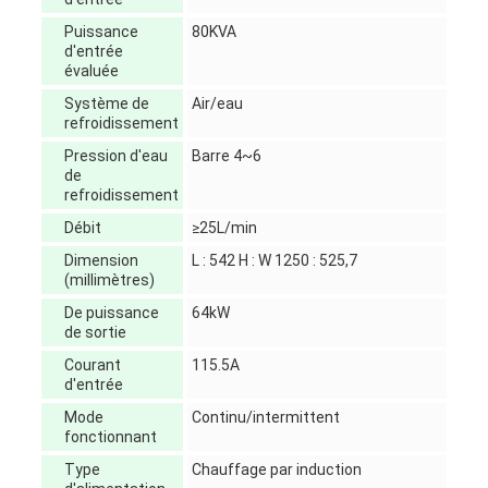
Puissance
80KVA
d'entrée
évaluée
Système de
Air/eau
refroidissement
Pression d'eau
Barre 4~6
de
refroidissement
Débit
≥25L/min
Dimension
L : 542 H : W 1250 : 525,7
(millimètres)
De puissance
64kW
de sortie
Courant
115.5A
d'entrée
Mode
Continu/intermittent
fonctionnant
Type
Chauffage par induction