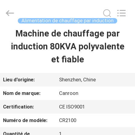
Shenzhen
Canroon
Electrical
Appliances
Alimentation de chauffage par induction
Co.,
Ltd..
Machine de chauffage par
APERÇU
All
Rights
Reserved.
induction 80KVA polyvalente
PRODUITS
et fiable
A
Lieu d'origine:
Shenzhen, Chine
PROPOS
Nom de marque:
Canroon
DE
Certification:
CE ISO9001
NOUS
Numéro de modèle:
CR2100
Quantité de
1