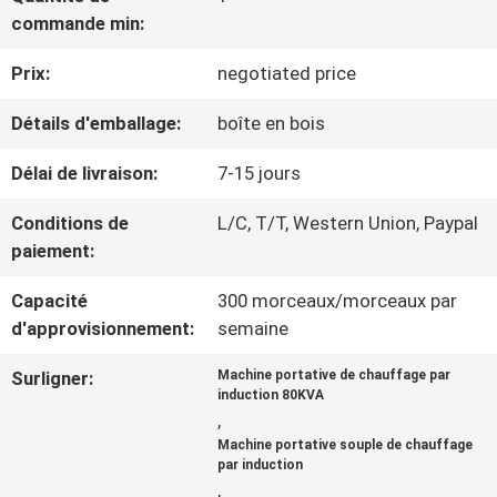
VISITE
commande min:
D'USINE
Prix:
negotiated price
Détails d'emballage:
boîte en bois
CONTRÔLE
Délai de livraison:
7-15 jours
DE
Conditions de
L/C, T/T, Western Union, Paypal
LA
paiement:
QUALITÉ
Capacité
300 morceaux/morceaux par
d'approvisionnement:
semaine
CONTACT
Surligner:
Machine portative de chauffage par
induction 80KVA
,
DEMANDE
Machine portative souple de chauffage
par induction
DE
,