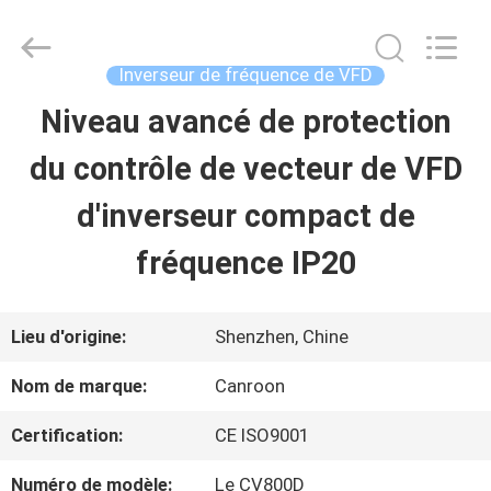
Shenzhen
Canroon
Electrical
Appliances
Inverseur de fréquence de VFD
Co.,
Ltd..
Niveau avancé de protection
APERÇU
All
Rights
Reserved.
du contrôle de vecteur de VFD
PRODUITS
d'inverseur compact de
fréquence IP20
A
PROPOS
Lieu d'origine:
Shenzhen, Chine
DE
Nom de marque:
Canroon
NOUS
Certification:
CE ISO9001
Numéro de modèle:
Le CV800D