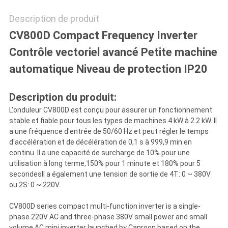
DE
Description de produit
CV800D Compact Frequency Inverter
LA
Contrôle vectoriel avancé Petite machine
VIE
automatique Niveau de protection IP20
PRIVÉE
Description du produit:
L'onduleur CV800D est conçu pour assurer un fonctionnement
stable et fiable pour tous les types de machines.4 kW à 2.2 kW. Il
a une fréquence d'entrée de 50/60 Hz et peut régler le temps
d'accélération et de décélération de 0,1 s à 999,9 min en
continu. Il a une capacité de surcharge de 10% pour une
utilisation à long terme,150% pour 1 minute et 180% pour 5
secondesIl a également une tension de sortie de 4T: 0 ~ 380V
ou 2S: 0 ~ 220V.
CV800D series compact multi-function inverter is a single-
phase 220V AC and three-phase 380V small power and small
volume AC mini inverter launched by Canroon based on the