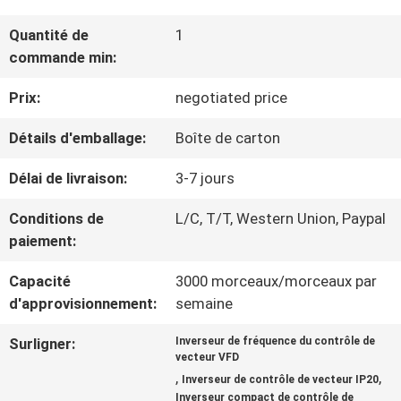
VISITE
Quantité de
1
D'USINE
commande min:
Prix:
negotiated price
CONTRÔLE
Détails d'emballage:
Boîte de carton
DE
Délai de livraison:
3-7 jours
LA
Conditions de
L/C, T/T, Western Union, Paypal
QUALITÉ
paiement:
Capacité
3000 morceaux/morceaux par
CONTACT
d'approvisionnement:
semaine
Surligner:
Inverseur de fréquence du contrôle de
DEMANDE
vecteur VFD
,
,
Inverseur de contrôle de vecteur IP20
DE
Inverseur compact de contrôle de