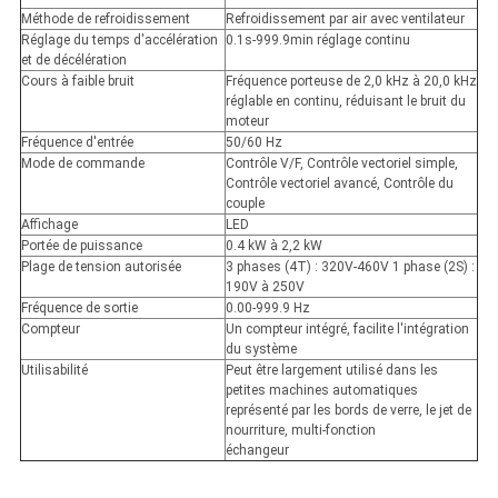
Méthode de refroidissement
Refroidissement par air avec ventilateur
Réglage du temps d'accélération
0.1s-999.9min réglage continu
et de décélération
Cours à faible bruit
Fréquence porteuse de 2,0 kHz à 20,0 kHz
réglable en continu, réduisant le bruit du
moteur
Fréquence d'entrée
50/60 Hz
Mode de commande
Contrôle V/F, Contrôle vectoriel simple,
Contrôle vectoriel avancé, Contrôle du
couple
Affichage
LED
Portée de puissance
0.4 kW à 2,2 kW
Plage de tension autorisée
3 phases (4T) : 320V-460V 1 phase (2S) :
190V à 250V
Fréquence de sortie
0.00-999.9 Hz
Compteur
Un compteur intégré, facilite l'intégration
du système
Utilisabilité
Peut être largement utilisé dans les
petites machines automatiques
représenté par les bords de verre, le jet de
nourriture, multi-fonction
échangeur