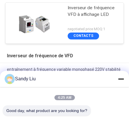
Inverseur de fréquence
VFD à affichage LED
negotiated price MOQ:1
CONTACTS
Inverseur de fréquence de VFD
entraînement à fréquence variable monophasé 220V stabilité
à grande vitesse 47/63Hz
Sandy Liu
Refroidissement à l'air variable d'inverseur de fréquence de la
CE VFD avec le contrôle de fan
4:25 AM
Inverseur de fréquence de vecteur à C.A. 220V de lecteur de
Good day, what product are you looking for?
Vfd monophasé de contrôle de V