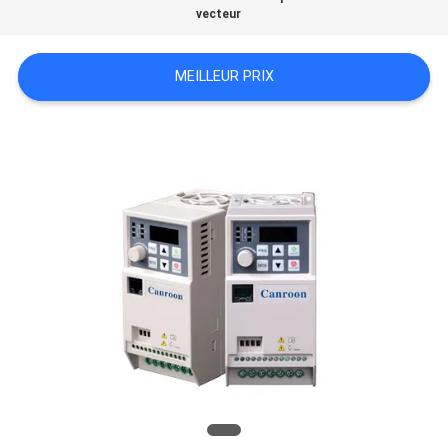
vecteur
SOUMISSION
MEILLEUR PRIX
PLAN
DU
SITE
POLITIQUE
EN
MATIÈRE
DE
PROTECTION