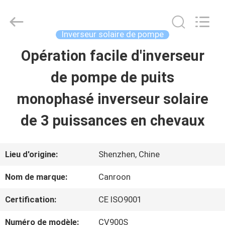
Shenzhen
Canroon
Electrical
Appliances
Inverseur solaire de pompe
Co.,
Ltd..
Opération facile d'inverseur
APERÇU
All
Rights
Reserved.
de pompe de puits
PRODUITS
monophasé inverseur solaire
de 3 puissances en chevaux
A
PROPOS
Lieu d'origine:
Shenzhen, Chine
DE
Nom de marque:
Canroon
NOUS
Certification:
CE ISO9001
Numéro de modèle:
CV900S