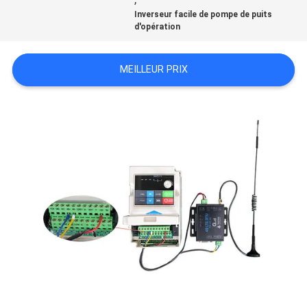
Inverseur facile de pompe de puits
SOUMISSION
d'opération
MEILLEUR PRIX
PLAN
DU
SITE
POLITIQUE
EN
MATIÈRE
DE
PROTECTION