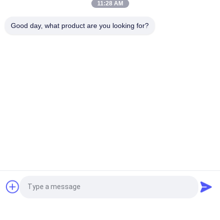
11:28 AM
Efficacité maximale du courant de sortie OEM solaire
Good day, what product are you looking for?
d'inverseur de la pompe 200kw 98%
Catégories populaires
Tous
Inverseur 
Inverseur De 
D'entraînement De 
Fréquence De 
Fréquence
Vecteur
Inverseur De 
Commande Variable 
Fréquence De VFD
De Fréquence De 
Vfd
Convertisseur De 
Inverseur Solaire De 
Fréquence Variable
Pompe
Alimentation De 
Soudure De 
Demandez un devis
Chauffage Par 
Préchauffage 
Induction
D'induction