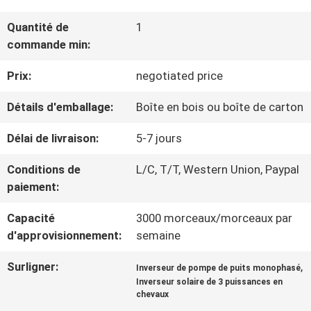
VISITE
Quantité de
1
D'USINE
commande min:
Prix:
negotiated price
CONTRÔLE
Détails d'emballage:
Boîte en bois ou boîte de carton
DE
Délai de livraison:
5-7 jours
LA
Conditions de
L/C, T/T, Western Union, Paypal
QUALITÉ
paiement:
Capacité
3000 morceaux/morceaux par
CONTACT
d'approvisionnement:
semaine
Surligner:
,
Inverseur de pompe de puits monophasé
DEMANDE
Inverseur solaire de 3 puissances en
chevaux
DE
,