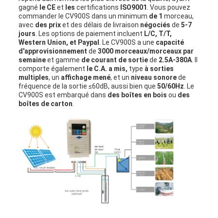
gagné
le CE
et
les
certifications
ISO9001
. Vous pouvez
commander le CV900S dans un minimum
de 1
morceau,
avec
des prix
et des délais de livraison
négociés
de
5-7
jours
. Les options de paiement incluent
L/C, T/T,
Western Union, et Paypal
. Le CV900S a une
capacité
d'approvisionnement
de
3000 morceaux/morceaux par
semaine
et gamme
de courant de sortie
de
2.5A-380A
. Il
comporte également
le C.A. a mis,
type
à sorties
multiples
, un
affichage mené
, et un
niveau sonore
de
fréquence de la sortie ≤60dB, aussi bien que
50/60Hz
. Le
CV900S est embarqué dans
des boîtes en bois
ou
des
boîtes de carton
.