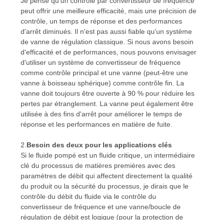
Je pense qu'un contrôle par convertisseur de fréquence
peut offrir une meilleure efficacité, mais une précision de
SITE
contrôle, un temps de réponse et des performances
d'arrêt diminués. Il n'est pas aussi fiable qu'un système
de vanne de régulation classique. Si nous avons besoin
POLITIQUE
d'efficacité et de performances, nous pouvons envisager
EN
d'utiliser un système de convertisseur de fréquence
comme contrôle principal et une vanne (peut-être une
MATIÈRE
vanne à boisseau sphérique) comme contrôle fin. La
DE
vanne doit toujours être ouverte à 90 % pour réduire les
pertes par étranglement. La vanne peut également être
PROTECTION
utilisée à des fins d'arrêt pour améliorer le temps de
réponse et les performances en matière de fuite.
DE
LA
2.
Besoin des deux pour les applications clés
Si le fluide pompé est un fluide critique, un intermédiaire
VIE
clé du processus de matières premières avec des
paramètres de débit qui affectent directement la qualité
PRIVÉE
du produit ou la sécurité du processus, je dirais que le
contrôle du débit du fluide via le contrôle du
convertisseur de fréquence et une vanne/boucle de
régulation de débit est logique (pour la protection de